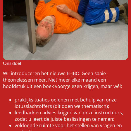
Ons doel
Wij introduceren het nieuwe EHBO. Geen saaie
theorielessen meer. Niet meer elke maand een
hoofdstuk uit een boek voorgelezen krijgen, maar wél:
praktijksituaties oefenen met behulp van onze
lotusslachtoffers (dit doen we thematisch);
feedback en advies krijgen van onze instructeurs,
zodat u leert de juiste beslissingen te nemen;
voldoende ruimte voor het stellen van vragen en